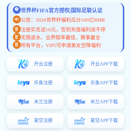
2. 用户不得以虚假信息注册账户，不得冒用他人身份注册或使用
账户。
3. 用户对其账户的所有活动和操作承担全部法律责任，包括但不
限于信息发布、数据浏览、评论等。
三、服务内容
本平台主要提供开云体育相关的数据服务、赛事预告、资讯分
发、用户互动等功能，具体服务内容将根据运营安排进行调整。
四、用户行为规范
用户承诺不利用本平台从事以下行为：
发布、传播违法或侵权信息
实施恶意攻击、干扰平台系统安全
侵犯他人合法权益，包括隐私权、名誉权、知识产权等